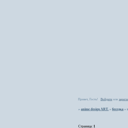
Привет, Гость!
Войдите
или
зареги
»
anime design ART.
»
беседка
»
Страница:
1