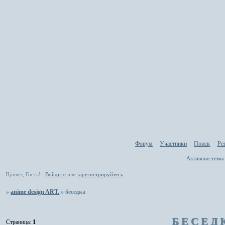
Форум
Участники
Поиск
Ре
Активные темы
Привет, Гость!
Войдите
или
зарегистрируйтесь
.
»
anime design ART.
»
беседка
БЕСЕД
Страница:
1