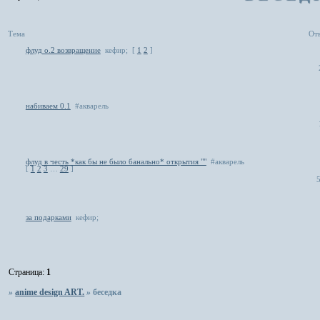
Тема
От
флуд о.2 возвращение
кефир;
[
1
2
]
набиваем 0.1
#акварель
флуд в честь *как бы не было банально* открытия ""
#акварель
[
1
2
3
…
29
]
за подарками
кефир;
Страница:
1
»
anime design ART.
»
беседка