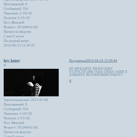
Приглашений:
0
Сообщений:
354
Уважение:
[+16/-0]
Позитив:
[+15/-0]
Пол:
Женский
Возраст:
18
[2008-02-28]
Провел на форуме:
2 дня 0 часов
Последний визит:
2014-06-23 21:34:33
hey, honey
Поделиться
2013-04-24 15:59:44
©
НЕ БРОСАЙТЕ МЕНЯ ОДНУ
Я СПУСТЯ ДВА ГОДА СЮДА ЗАШЕЛ
ДАВАЙТЕ ВОЗОБНОВИМ РАБОТУ
0
Зарегистрирован
: 2011-02-06
Приглашений:
0
Сообщений:
354
Уважение:
[+16/-0]
Позитив:
[+15/-0]
Пол:
Женский
Возраст:
18
[2008-02-28]
Провел на форуме:
2 дня 0 часов