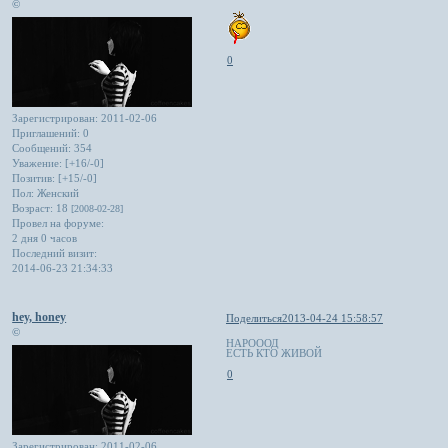
©
0
Зарегистрирован
: 2011-02-06
Приглашений:
0
Сообщений:
354
Уважение:
[+16/-0]
Позитив:
[+15/-0]
Пол:
Женский
Возраст:
18
[2008-02-28]
Провел на форуме:
2 дня 0 часов
Последний визит:
2014-06-23 21:34:33
hey, honey
Поделиться
2013-04-24 15:58:57
©
НАРОООД
ЕСТЬ КТО ЖИВОЙ
0
Зарегистрирован
: 2011-02-06