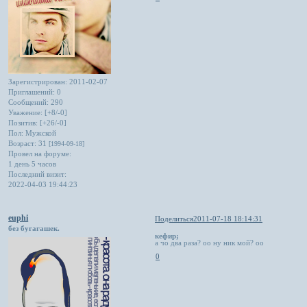
Зарегистрирован
: 2011-02-07
Приглашений:
0
Сообщений:
290
Уважение:
[+8/-0]
Позитив:
[+26/-0]
Пол:
Мужской
Возраст:
31
[1994-09-18]
Провел на форуме:
1 день 5 часов
Последний визит:
2022-04-03 19:44:23
euphi
Поделиться
2011-07-18 18:14:31
без бугагашек.
кефир;
а чо два раза? оо ну ник мой? оо
0