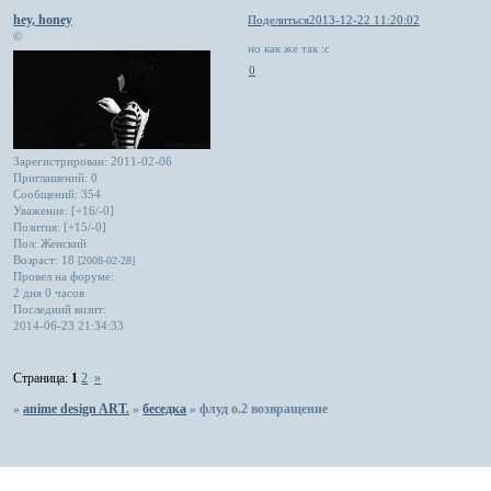
hey, honey
Поделиться
2013-12-22 11:20:02
©
но как же так :с
0
Зарегистрирован
: 2011-02-06
Приглашений:
0
Сообщений:
354
Уважение:
[+16/-0]
Позитив:
[+15/-0]
Пол:
Женский
Возраст:
18
[2008-02-28]
Провел на форуме:
2 дня 0 часов
Последний визит:
2014-06-23 21:34:33
Страница:
1
2
»
»
anime design ART.
»
беседка
»
флуд о.2 возвращение