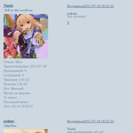
Nimbi
Поделиться
2011-07-18 18:31:52
.Tell to the world na.
кефир;
Что делаешь?
0
Откуда:
Шуя
Зарегистрирован
: 2011-07-18
Приглашений:
0
Сообщений:
4
Уважение:
[+0/-0]
Позитив:
[+0/-0]
Пол:
Женский
Провел на форуме:
55 минут
Последний визит:
2011-10-14 19:59:07
кефир;
Поделиться
2011-07-18 18:32:23
chipolino
Nimbi
ищу воображение оО ты?