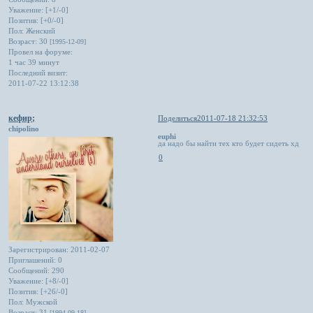
Уважение:
[+1/-0]
Позитив:
[+0/-0]
Пол:
Женский
Возраст:
30
[1995-12-09]
Провел на форуме:
1 час 39 минут
Последний визит:
2011-07-22 13:12:38
кефир;
Поделиться
2011-07-18 21:32:53
chipolino
euphi
да надо бы найти тех кто будет сидеть хд
0
Зарегистрирован
: 2011-02-07
Приглашений:
0
Сообщений:
290
Уважение:
[+8/-0]
Позитив:
[+26/-0]
Пол:
Мужской
Возраст:
31
[1994-09-18]