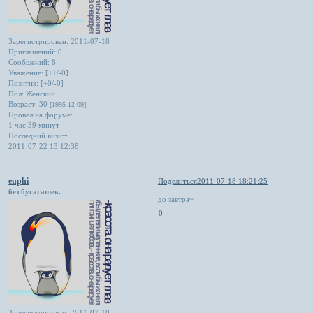
Зарегистрирован
: 2011-07-18
Приглашений:
0
Сообщений:
8
Уважение:
[+1/-0]
Позитив:
[+0/-0]
Пол:
Женский
Возраст:
30
[1995-12-09]
Провел на форуме:
1 час 39 минут
Последний визит:
2011-07-22 13:12:38
euphi
Поделиться
2011-07-18 18:21:25
без бугагашек.
до завтра~
0
Зарегистрирован
: 2011-07-18