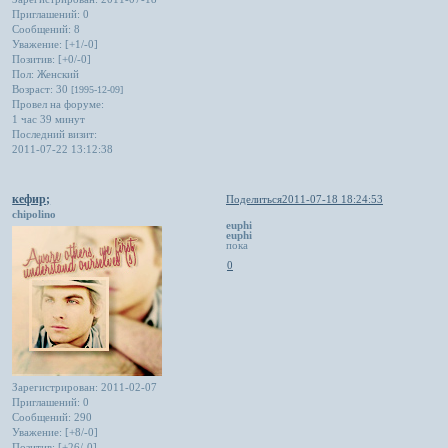
Приглашений:
0
Сообщений:
8
Уважение:
[+1/-0]
Позитив:
[+0/-0]
Пол:
Женский
Возраст:
30
[1995-12-09]
Провел на форуме:
1 час 39 минут
Последний визит:
2011-07-22 13:12:38
кефир;
Поделиться
2011-07-18 18:24:53
chipolino
euphi
euphi
пока
0
Зарегистрирован
: 2011-02-07
Приглашений:
0
Сообщений:
290
Уважение:
[+8/-0]
Позитив:
[+26/-0]