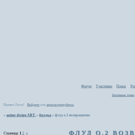
Форум
Участники
Поиск
Ре
Активные темы
Привет, Гость!
Войдите
или
зарегистрируйтесь
.
»
anime design ART.
»
беседка
»
флуд о.2 возвращение
ФЛУД О.2 ВОЗ
Страница:
1
2
»