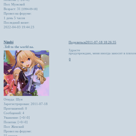
Пол:
Мужской
Возраст:
31
[1994-09-18]
Провел на форуме:
1 день 5 часов
Последний визит:
2022-04-03 19:44:23
Nimbi
Поделиться
2011-07-18 18:26:35
.Tell to the world na.
Здрасте
предупреждаю, меня иногда заносит в плохом
0
Откуда:
Шуя
Зарегистрирован
: 2011-07-18
Приглашений:
0
Сообщений:
4
Уважение:
[+0/-0]
Позитив:
[+0/-0]
Пол:
Женский
Провел на форуме:
55 минут