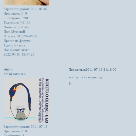
Зарегистрирован
: 2011-02-07
Приглашений:
0
Сообщений:
290
Уважение:
[+8/-0]
Позитив:
[+26/-0]
Пол:
Мужской
Возраст:
31
[1994-09-18]
Провел на форуме:
1 день 5 часов
Последний визит:
2022-04-03 19:44:23
euphi
Поделиться
2011-07-18 21:16:00
без бугагашек.
ага. чур я не пиарю хд
0
Зарегистрирован
: 2011-07-18
Приглашений:
0
Сообщений:
8