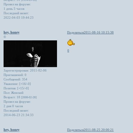
Провел на форуме:
1 день 5 часов
Последний визит:
2022-04-03 19:44:23
hey, honey
Поделиться
2011-08-16 10:15:38
©
0
Зарегистрирован
: 2011-02-06
Приглашений:
0
Сообщений:
354
Уважение:
[+16/-0]
Позитив:
[+15/-0]
Пол:
Женский
Возраст:
18
[2008-02-28]
Провел на форуме:
2 дня 0 часов
Последний визит:
2014-06-23 21:34:33
hey, honey
Поделиться
2011-08-25 20:00:21