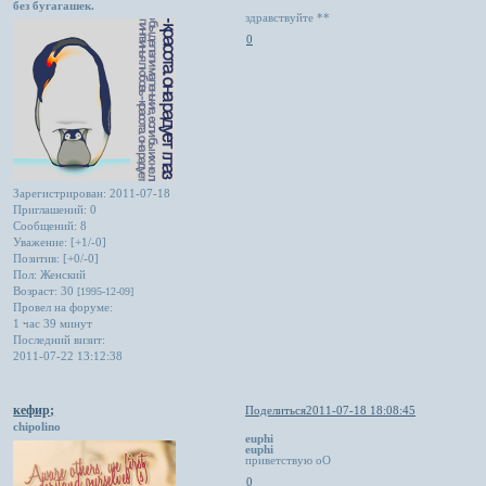
без бугагашек.
здравствуйте **
0
Зарегистрирован
: 2011-07-18
Приглашений:
0
Сообщений:
8
Уважение:
[+1/-0]
Позитив:
[+0/-0]
Пол:
Женский
Возраст:
30
[1995-12-09]
Провел на форуме:
1 час 39 минут
Последний визит:
2011-07-22 13:12:38
кефир;
Поделиться
2011-07-18 18:08:45
chipolino
euphi
euphi
приветствую оО
0