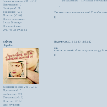
для заказчиков - VIP заказы, без уста
Зарегистрирован
: 2011-02-13
Приглашений:
0
Сообщений:
26
Уважение:
[+2/-0]
Так заказчикам можно или нет? Спасибо за отв
Позитив:
[+2/-0]
0
Провел на форуме:
3 часа 56 минут
Последний визит:
2011-03-26 10:21:52
кефир;
Поделиться
2011-02-13 11:52:22
chipolino
gin
конечно можно) сейчас исправим для удобст
0
Зарегистрирован
: 2011-02-07
Приглашений:
0
Сообщений:
290
Уважение:
[+8/-0]
Позитив:
[+26/-0]
Пол:
Мужской