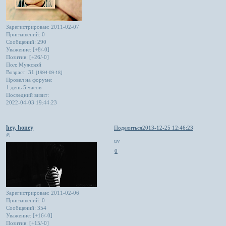
Зарегистрирован
: 2011-02-07
Приглашений:
0
Сообщений:
290
Уважение:
[+8/-0]
Позитив:
[+26/-0]
Пол:
Мужской
Возраст:
31
[1994-09-18]
Провел на форуме:
1 день 5 часов
Последний визит:
2022-04-03 19:44:23
hey, honey
Поделиться
2013-12-25 12:46:23
©
uv
0
Зарегистрирован
: 2011-02-06
Приглашений:
0
Сообщений:
354
Уважение:
[+16/-0]
Позитив:
[+15/-0]