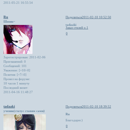
2011-05-21 16:55:54
Ru
Поделиться
2011-02-10 10:52:50
Шизик~
tadaaki
Заказ стилей о.1
0
Зарегистрирован
: 2011-02-06
Приглашений:
0
Сообщений:
101
Уважение:
[+10/-0]
Позитив:
[+7/-0]
Провел на форуме:
10 часов 1 минуту
Последний визит:
2011-04-16 11:48:27
tadaaki
Поделиться
2011-02-10 18:39:52
ученик(статус ставим сами)
Ru
Благодарю:)
0