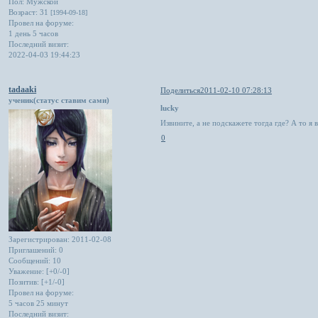
Пол:
Мужской
Возраст:
31
[1994-09-18]
Провел на форуме:
1 день 5 часов
Последний визит:
2022-04-03 19:44:23
tadaaki
Поделиться
2011-02-10 07:28:13
ученик(статус ставим сами)
lucky
Извините, а не подскажете тогда где? А то я в
0
Зарегистрирован
: 2011-02-08
Приглашений:
0
Сообщений:
10
Уважение:
[+0/-0]
Позитив:
[+1/-0]
Провел на форуме:
5 часов 25 минут
Последний визит: