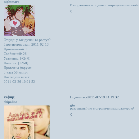
nightmare
Изображения в подписи запрещены или наобо
0
Откуда:
у вас ручки-то растут?
Зарегистрирован
: 2011-02-13
Приглашений:
0
Сообщений:
26
Уважение:
[+2/-0]
Позитив:
[+2/-0]
Провел на форуме:
3 часа 56 минут
Последний визит:
2011-03-26 10:21:52
кефир;
Поделиться
2011-07-19 01:19:32
chipolino
gin
разрешены) но с ограниченным размером*
0