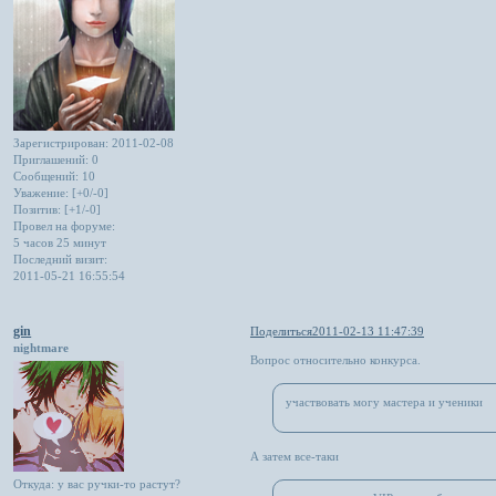
Зарегистрирован
: 2011-02-08
Приглашений:
0
Сообщений:
10
Уважение:
[+0/-0]
Позитив:
[+1/-0]
Провел на форуме:
5 часов 25 минут
Последний визит:
2011-05-21 16:55:54
gin
Поделиться
2011-02-13 11:47:39
nightmare
Вопрос относительно конкурса.
участвовать могу мастера и ученики
А затем все-таки
Откуда:
у вас ручки-то растут?