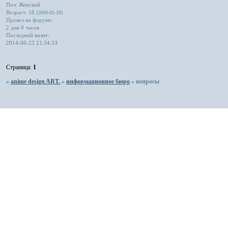
Пол:
Женский
Возраст:
18
[2008-02-28]
Провел на форуме:
2 дня 0 часов
Последний визит:
2014-06-23 21:34:33
Страница:
1
»
anime design ART.
»
информационное бюро
»
вопросы