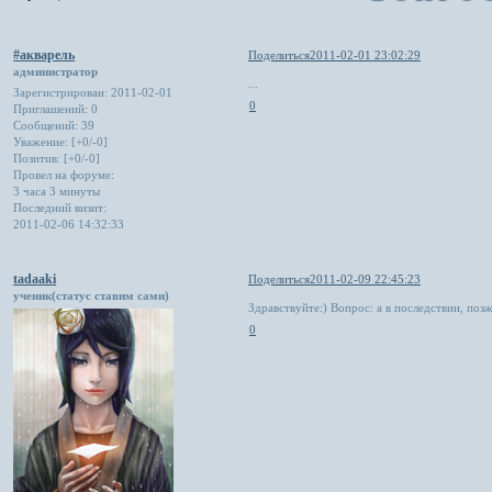
#акварель
Поделиться
2011-02-01 23:02:29
администратор
...
Зарегистрирован
: 2011-02-01
0
Приглашений:
0
Сообщений:
39
Уважение:
[+0/-0]
Позитив:
[+0/-0]
Провел на форуме:
3 часа 3 минуты
Последний визит:
2011-02-06 14:32:33
tadaaki
Поделиться
2011-02-09 22:45:23
ученик(статус ставим сами)
Здравствуйте:) Вопрос: а в последствии, позж
0