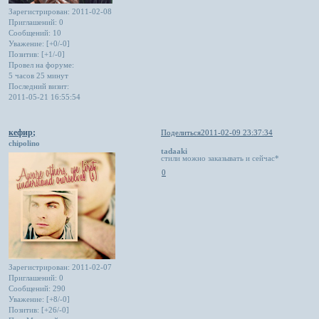
Зарегистрирован
: 2011-02-08
Приглашений:
0
Сообщений:
10
Уважение:
[+0/-0]
Позитив:
[+1/-0]
Провел на форуме:
5 часов 25 минут
Последний визит:
2011-05-21 16:55:54
кефир;
Поделиться
2011-02-09 23:37:34
chipolino
tadaaki
стили можно заказывать и сейчас*
0
Зарегистрирован
: 2011-02-07
Приглашений:
0
Сообщений:
290
Уважение:
[+8/-0]
Позитив:
[+26/-0]