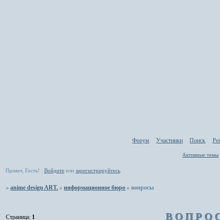
Форум
Участники
Поиск
Ре
Активные темы
Привет, Гость!
Войдите
или
зарегистрируйтесь
.
»
anime design ART.
»
информационное бюро
»
вопросы
ВОПРО
Страница:
1