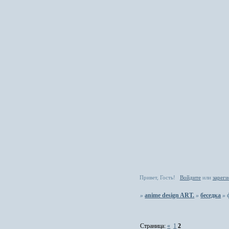
Привет, Гость!
Войдите
или
зареги
»
anime design ART.
»
беседка
»
Страница:
«
1
2