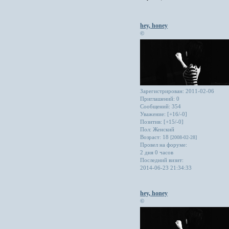
hey, honey
©
Зарегистрирован
: 2011-02-06
Приглашений:
0
Сообщений:
354
Уважение:
[+16/-0]
Позитив:
[+15/-0]
Пол:
Женский
Возраст:
18
[2008-02-28]
Провел на форуме:
2 дня 0 часов
Последний визит:
2014-06-23 21:34:33
hey, honey
©