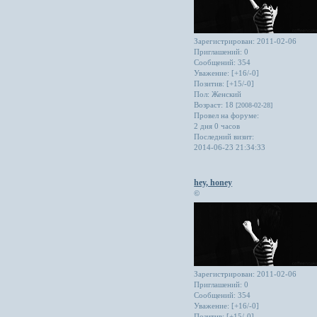
Зарегистрирован
: 2011-02-06
Приглашений:
0
Сообщений:
354
Уважение:
[+16/-0]
Позитив:
[+15/-0]
Пол:
Женский
Возраст:
18
[2008-02-28]
Провел на форуме:
2 дня 0 часов
Последний визит:
2014-06-23 21:34:33
hey, honey
©
Зарегистрирован
: 2011-02-06
Приглашений:
0
Сообщений:
354
Уважение:
[+16/-0]
Позитив:
[+15/-0]